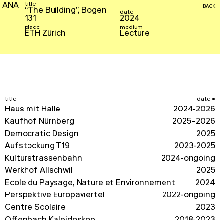
title
ANA
BACK
“The Building”, Bogen
date
131
2024
place
medium
ETH Zürich
Lecture
title
date
Haus mit Halle
2024-2026
Kaufhof Nürnberg
2025–2026
Democratic Design
2025
Aufstockung T19
2023-2025
Kulturstrassenbahn
2024-ongoing
Werkhof Allschwil
2025
École du Paysage, Nature et Environnement
2024
Perspektive Europaviertel
2022-ongoing
Centre Scolaire
2023