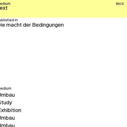
edium
BACK
ext
ublished in
ie macht der Bedingungen
edium
Umbau
Study
xhibition
Umbau
Umbau