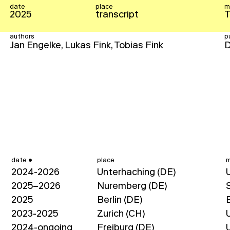
date
place
m
2025
transcript
T
authors
p
Jan Engelke, Lukas Fink, Tobias Fink
D
date
place
m
2024-2026
Unterhaching (DE)
2025–2026
Nuremberg (DE)
2025
Berlin (DE)
E
2023-2025
Zurich (CH)
2024-ongoing
Freiburg (DE)