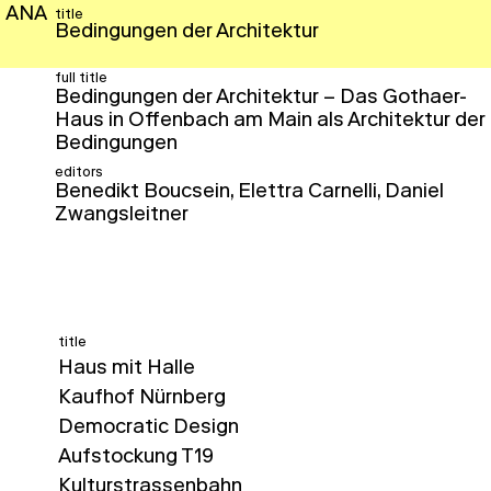
ANA
title
Bedingungen der Architektur
full title
Bedingungen der Architektur – Das Gothaer-
Haus in Offenbach am Main als Architektur der
Bedingungen
editors
Benedikt Boucsein, Elettra Carnelli, Daniel
Zwangsleitner
title
Haus mit Halle
Kaufhof Nürnberg
Democratic Design
Aufstockung T19
Kulturstrassenbahn