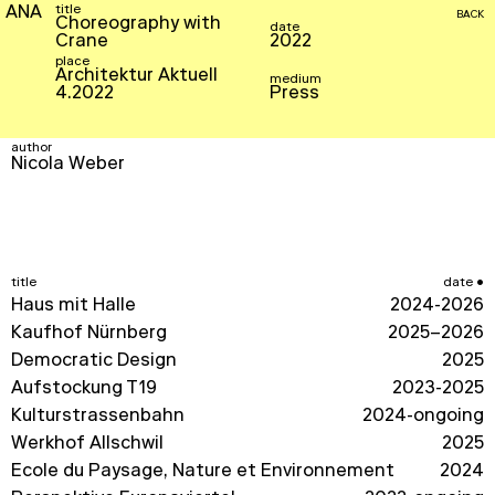
title
ANA
BACK
Choreography with
date
Crane
2022
place
Architektur Aktuell
medium
4.2022
Press
author
Nicola Weber
title
date
Haus mit Halle
2024-2026
Kaufhof Nürnberg
2025–2026
Democratic Design
2025
Aufstockung T19
2023-2025
Kulturstrassenbahn
2024-ongoing
Werkhof Allschwil
2025
École du Paysage, Nature et Environnement
2024